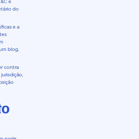
T&C é
etário do
ficas e a
ntes
am
um blog,
er contra
jurisdição,
osição
to
em pode