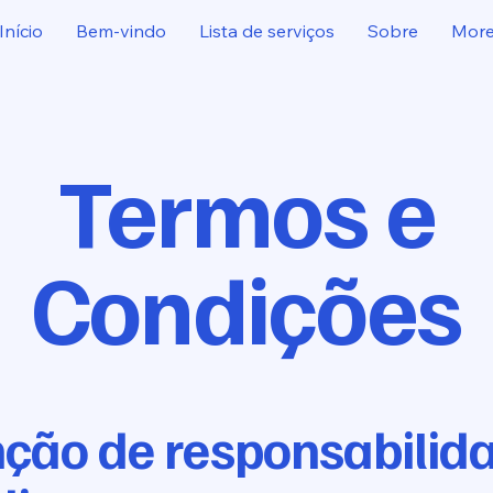
Início
Bem-vindo
Lista de serviços
Sobre
Mor
Termos e
Condições
nção de responsabilid