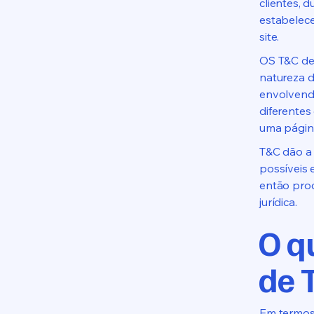
clientes, 
estabelecer
site.
OS T&C dev
natureza d
envolvendo
diferentes
uma página
T&C dão a 
possíveis e
então proc
jurídica.
O q
de 
Em termos