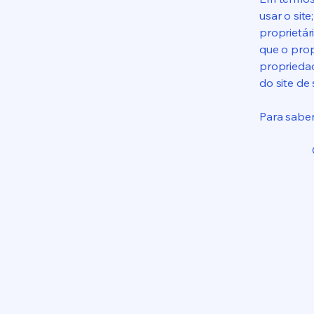
usar o sit
proprietári
que o prop
propriedad
do site de
Para saber