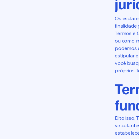
jurí
Os esclar
finalidade
Termos e C
ou como r
podemos s
estipular 
você busqu
próprios 
Ter
fun
Dito isso,
vinculante
estabelece