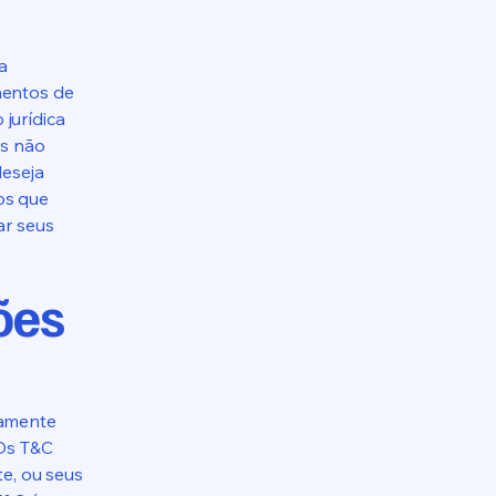
a
mentos de
jurídica
is não
deseja
os que
ar seus
ões
camente
 Os T&C
te, ou seus