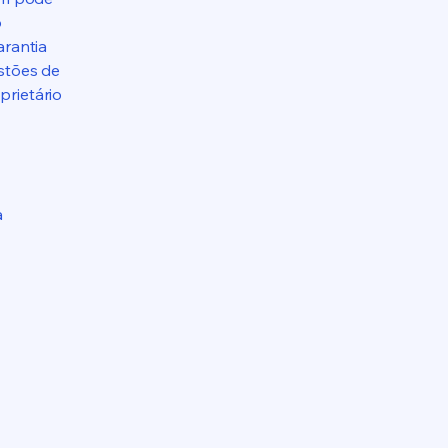
o
arantia
estões de
prietário
a