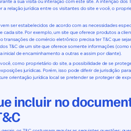
durante a sua visita ou interação com este site. A intenção dos 
 a relação jurídica entre os visitantes do site e você, o propri
em ser estabelecidos de acordo com as necessidades especí
e cada site. Por exemplo, um site que oferece produtos a clie
 transações de comércio eletrônico precisa ter T&C que sej
 dos T&C de um site que oferece somente informações (como 
 inicial de encaminhamento a outras e assim por diante).
você, como proprietário do site, a possibilidade de se proteg
xposições jurídicas. Porém, isso pode diferir de jurisdição para 
ure orientação jurídica local se pretender se proteger de exp
ue incluir no documen
T&C
 gerais, os T&C costumam regular as seguintes questões: qu